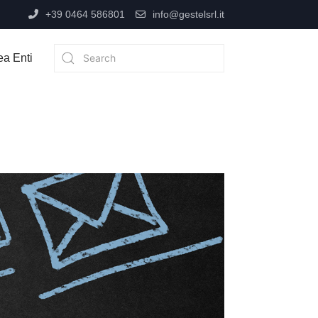
+39 0464 586801
info@gestelsrl.it
ea Enti